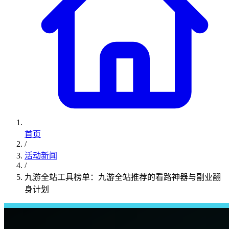
首页
/
活动新闻
/
九游全站工具榜单：九游全站推荐的看路神器与副业翻
身计划