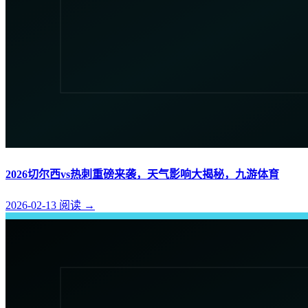
2026切尔西vs热刺重磅来袭，天气影响大揭秘，九游体育
2026-02-13
阅读
→