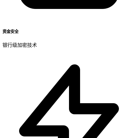
资金安全
银行级加密技术