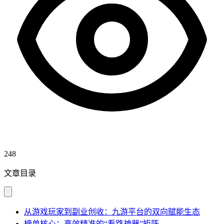
248
文章目录
从游戏玩家到副业创收：九游平台的双向赋能生态
榜单核心：高效精准的“看路神器”矩阵