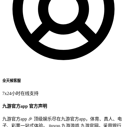
全天候客服
7x24小时在线支持
九游官方app 官方声明
九游官方app 🎉 顶级娱乐尽在九游官方app，体育、真人、电
子、彩票一站式体验。 jiuyou,九游游戏,九游官网。采用银行