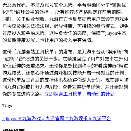
无恶意代码、不涉及账号安全风险。平台明确区分了“辅助优
化”与“破坏公平的外挂”，所有推荐均严格限定在前者范畴。
同时，关于副业创收，九游官方也反复提示用户需遵守游戏用
户协议及相关法律法规，倡导健康、可持续的参与模式，避免
过度投入和金融风险。这种负责任的态度，保障了jiuyou生态
的长期健康发展，也让用户的投入更有保障。
这份「九游全站工具榜单」的发布，是九游平台从“娱乐场”向
“赋能平台”演进的关键一步。它精准回应了用户对效率提升和
价值延伸的双重渴求。无论你是想找到称手的“看路神器”精进
游戏技艺，还是心怀通过游戏相关技能开启一份副业的计划，
这份榜单及其背后的支持体系都值得你深入研究。现在即可访
问九游官网或打开九游APP，查看完整榜单详情，并开始规划
你的专属进阶之路。
立即探索工具榜单，启动你的计划
Tags
# jiuyou
# 九游游戏
# 九游官网
# 九游娱乐
# 九游平台