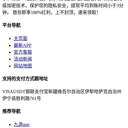
级加密技术，保护您的隐私安全，提现平均到账时间小于3分
钟。 首存即享188%红利，上不封顶，速来领取！
平台导航
主页面
最新APP
官方客服
活动新闻
网站地图
支持的支付方式跟地址
VISA
USDT
银联
支付宝
新疆维吾尔自治区伊犁哈萨克自治州
伊宁县胜利路761号
推荐导航
九游app