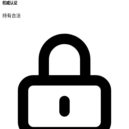
权威认证
持有合法