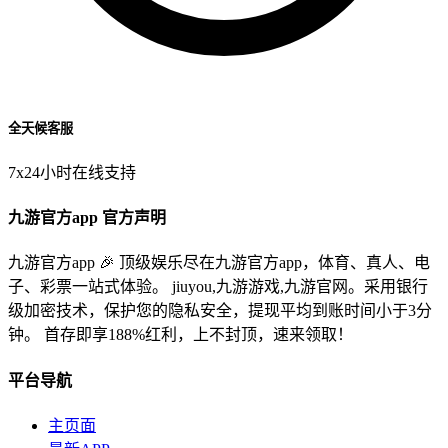
全天候客服
7x24小时在线支持
九游官方app 官方声明
九游官方app 🎉 顶级娱乐尽在九游官方app，体育、真人、电
子、彩票一站式体验。 jiuyou,九游游戏,九游官网。采用银行
级加密技术，保护您的隐私安全，提现平均到账时间小于3分
钟。 首存即享188%红利，上不封顶，速来领取！
平台导航
主页面