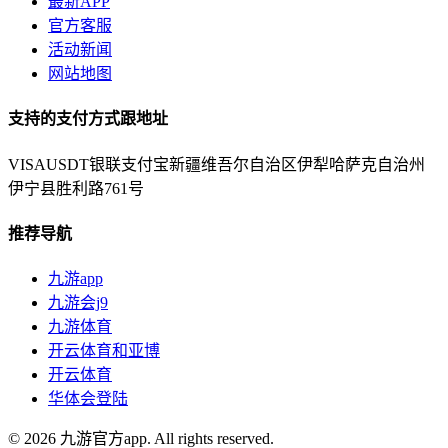
最新APP
官方客服
活动新闻
网站地图
支持的支付方式跟地址
VISA
USDT
银联
支付宝
新疆维吾尔自治区伊犁哈萨克自治州
伊宁县胜利路761号
推荐导航
九游app
九游会j9
九游体育
开云体育和亚博
开云体育
华体会登陆
© 2026 九游官方app. All rights reserved.