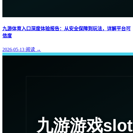
九游体育入口深度体验报告：从安全保障到玩法，详解平台可
信度
2026-05-13
阅读
→