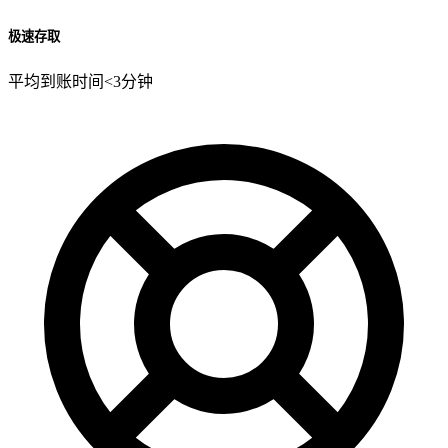
极速存取
平均到账时间<3分钟