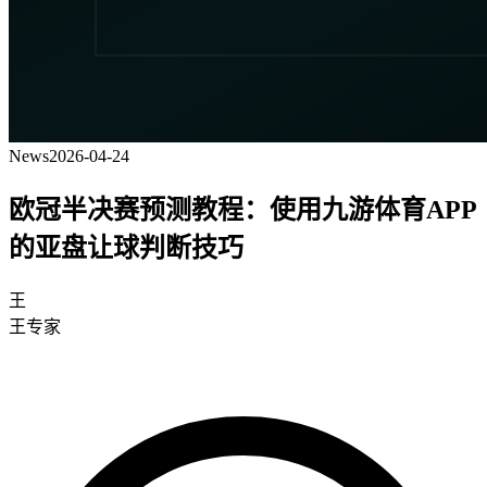
News
2026-04-24
欧冠半决赛预测教程：使用九游体育APP
的亚盘让球判断技巧
王
王专家