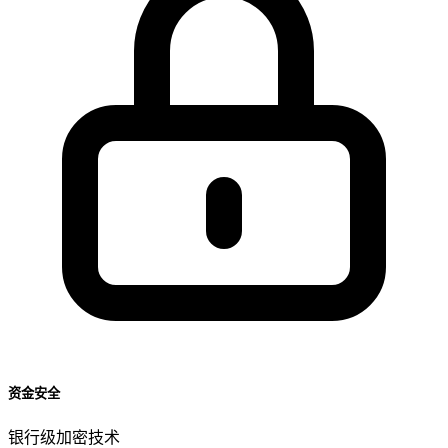
资金安全
银行级加密技术