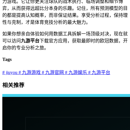
力游戏。它让你更关注球队的战术执行、临场调整和细节博
弈，从而获得远超比分本身的乐趣。记住，所有预测模型的目
的都是提高认知概率，而非保证结果。享受分析过程，保持理
性与克制，才是体育竞技分析的最大魅力。
如果你想亲自体验如何用数据工具拆解一场顶级对决，现在就
可以访问
九游平台
下载官方应用，获取最即时的欧冠数据，开
启你的专业分析之旅。
Tags
# jiuyou
# 九游游戏
# 九游官网
# 九游娱乐
# 九游平台
相关推荐