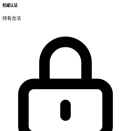
权威认证
持有合法