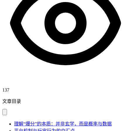
137
文章目录
理解“爆分”的本质：并非玄学，而是概率与数据
平台机制与玩家行为的交汇点