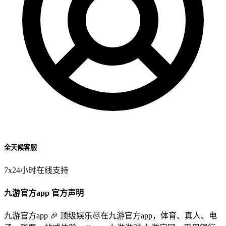
全天候客服
7x24小时在线支持
九游官方app 官方声明
九游官方app 🎉 顶级娱乐尽在九游官方app，体育、真人、电