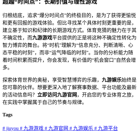
超越“时间点”：长期价值与理性游戏
归根结底，追求“爆分时间点”的终极目的，是为了获得更愉悦
和更有回报的游戏体验。但比寻找某个具体时刻更重要的是，
建立基于知识和纪律的长期游戏方式。体育竞猜的魅力在于其
不确定性，而
九游游戏
平台提供的正是将这种不确定性转化为
智力博弈的舞台。将“时机”理解为“信息充分、判断清晰、心
态平稳的时刻”，而非“运气降临的时刻”。当你的分析能力随
着时间积累而提升，你会发现，有价值的“机会窗口”自然会增
多。
探索体育世界的奥秘，享受智慧博弈的乐趣，
九游娱乐
始终是
您可靠的伙伴。想要更深入地了解赛事数据、平台功能及最新
的活动信息吗？
立即访问九游官网
，开启您的专业体育之旅，
在实践中掌握属于自己的节奏与规律。
Tags
# jiuyou
# 九游游戏
# 九游官网
# 九游娱乐
# 九游平台