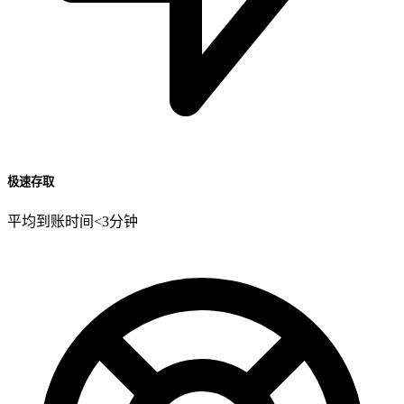
极速存取
平均到账时间<3分钟