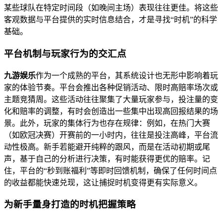
某些球队在特定时间段（如晚间主场）表现往往更佳。将这些
客观数据与平台提供的实时信息结合，才是寻找“时机”的科学
基础。
平台机制与玩家行为的交汇点
九游娱乐
作为一个成熟的平台，其系统设计也无形中影响着玩
家的体验节奏。平台会推出各种促销活动、限时高赔率场次或
主题竞猜周。这些活动往往聚集了大量玩家参与，投注量的变
化和赔率的调整，有时会创造出一些集中出现高回报结果的场
景。此外，玩家的集体行为也存在规律：例如，在热门大赛
（如欧冠决赛）开赛前的一小时内，往往是投注高峰，平台流
动性极高。新手若能避开纯粹的跟风，而是在活动初期或尾
声，基于自己的分析进行决策，有时能获得更优的赔率。记
住，平台的“秒到账福利”等即时回馈机制，确保了任何时间点
的收益都能快速兑现，这让捕捉时机变得更有实际意义。
为新手量身打造的时机把握策略