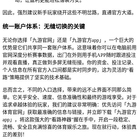
动，让盈利更能轻松落袋为安。
因此，强烈建议新手玩家绕开这些不明岔路，直通官方大道。
统一账户体系：无缝切换的关键
无论你选择「九游官网」还是「九游官方app」，一个巨大的
优势是它们共享同一套账户体系。这意味着你可以在电脑前用
官网深度分析赛事数据，出门在外则用手机APP随时跟进投注
并观看直播，真正做到多屏无缝衔接。你的资金、投注记录、
个人信息在所有官方入口间都是实时同步的，这为灵活的“看
路”策略提供了坚实的技术基础。
总而言之，不同的入口选择，带来的远不止界面不同那么简
单。它关乎安全、速度、信息准确性和最终的游戏享受。对于
追求卓越体验的玩家，我们的建议非常明确：优先访问「九游
体育官网」获取最准确的信息与链接，并立即下载「九游官方
app」，将这款强大的“看路神器”握在手中，开启一段稳定、
流畅、安全且充满惊喜的体育娱乐之旅。现在就行动，体验真
正的差别！