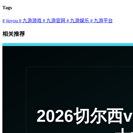
Tags
# jiuyou
# 九游游戏
# 九游官网
# 九游娱乐
# 九游平台
相关推荐