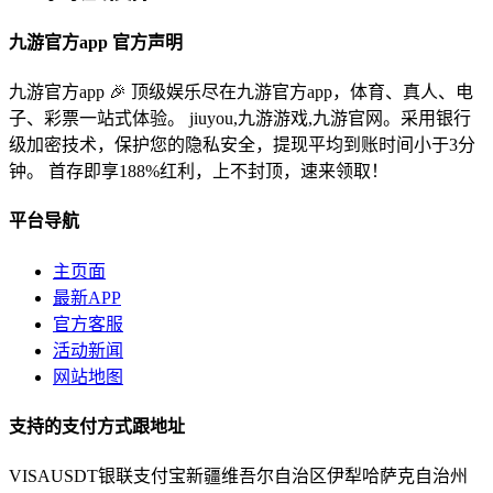
九游官方app 官方声明
九游官方app 🎉 顶级娱乐尽在九游官方app，体育、真人、电
子、彩票一站式体验。 jiuyou,九游游戏,九游官网。采用银行
级加密技术，保护您的隐私安全，提现平均到账时间小于3分
钟。 首存即享188%红利，上不封顶，速来领取！
平台导航
主页面
最新APP
官方客服
活动新闻
网站地图
支持的支付方式跟地址
VISA
USDT
银联
支付宝
新疆维吾尔自治区伊犁哈萨克自治州