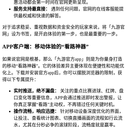
惠活动都会第一时间在官网更新呈现。
服务支持最直接：
遇到任何问题，官网的在线客服能提
供最权威和快速的解答。
对于追求稳妥、重视数据和资金安全的玩家来说，将「九游官
网」设为书签，是开启体验的第一步，也是最重要的一步。
APP客户端：移动体验的“看路神器”
如果说官网是根基，那么「九游官方app」则是为你量身打造
的移动“看路神器”。它的体验差异主要体现在便捷性和功能优
化上。下载并安装官方app后，你可以摆脱浏览器的限制，获
得以下专属提升：
实时推送，绝不漏盘：
关注的重点比赛进球、红牌、盘
口变化等重要信息，APP会通过推送即时发出警报，让
你真正掌握“看路”主动权，不再错过任何关键时机。
操作流畅，响应迅捷：
针对移动设备深度优化的界面，
让投注、查看统计图表、切换直播画面的流程如行云流
水，尤其在分秒必争的滚球阶段，流畅度就是赢率。