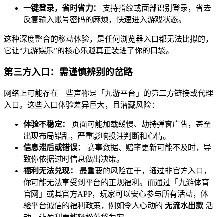
一键登录，省时省力：
支持指纹或面部识别登录，省去
反复输入账号密码的麻烦，快速进入游戏状态。
这种深度整合的移动体验，是任何浏览器入口都无法比拟的，
它让“九游娱乐”的核心乐趣真正装进了你的口袋。
第三方入口：需谨慎辨别的岔路
网络上可能存在一些声称是「九游平台」的第三方链接或代理
入口。这些入口体验差异巨大，且潜藏风险：
体验不稳定：
页面可能加载缓慢、劫持弹窗广告，甚至
出现布局错乱，严重影响投注判断和心情。
信息滞后或错误：
赛事数据、赔率更新可能不及时，导
致你依据过时信息做出决策。
福利无法兑现：
最重要的风险在于，通过非官方入口，
你可能无法享受到平台的正规福利。而通过「九游体育
官网」或其官方APP，玩家可以安心参与所有活动，体
验平台诚信的福利政策，例如令人心动的
无流水出款
活