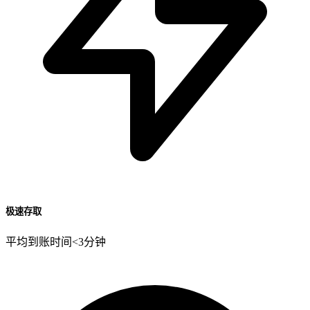
极速存取
平均到账时间<3分钟