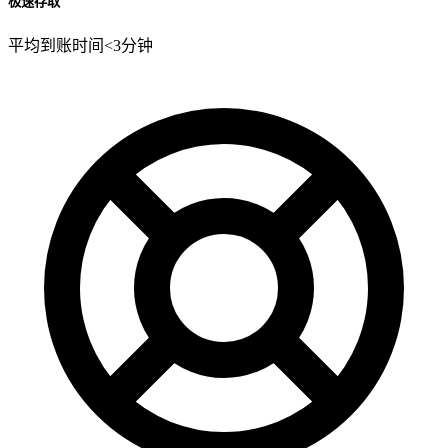
极速存取
平均到账时间<3分钟