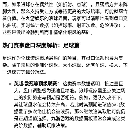
而，如果进球存在偶然性（如折射、点球），且落后方并未阵
脚大乱，那么支持受让方或等待更高的大球赔率，可能就蕴含
着价值。在
九游娱乐
的滚球界面，玩家可以清晰地看到盘口变
化曲线、实时统计数据（如控球率、射正次数、危险进攻），
这些是做出冷静判断而非情绪化跟风的基础。
热门赛事盘口深度解析：足球篇
足球作为全球滚球市场最热门的项目，其盘口体系也最为复
杂。除了常见的亚洲让球盘、大小球盘，还有角球、换人、下
一进球方等细分玩法。
英超/欧冠等顶级联赛：
这类赛事数据透明，投注量巨
大，盘口调整极为迅速且精准。滚球玩家需重点关注场
上的实际势态与预期是否相符。例如，强队久攻不下，
其让球盘水位会持续升高，若此时其预期进球值(xG)数
据显示多次绝佳机会被浪费，那么继续追其取胜可能仍
是正期望值选择。
九游游戏
的数据面板通常会集成这类
高阶数据，辅助玩家决策。