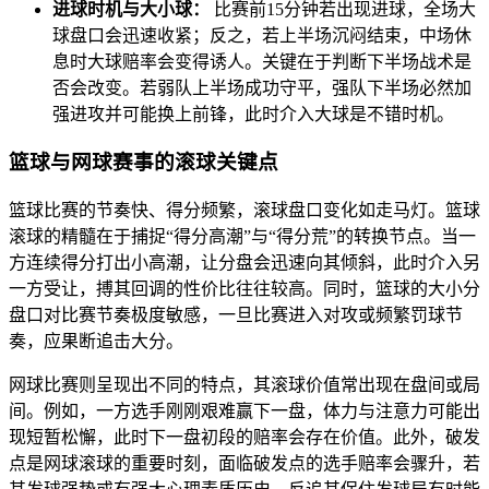
进球时机与大小球：
比赛前15分钟若出现进球，全场大
球盘口会迅速收紧；反之，若上半场沉闷结束，中场休
息时大球赔率会变得诱人。关键在于判断下半场战术是
否会改变。若弱队上半场成功守平，强队下半场必然加
强进攻并可能换上前锋，此时介入大球是不错时机。
篮球与网球赛事的滚球关键点
篮球比赛的节奏快、得分频繁，滚球盘口变化如走马灯。篮球
滚球的精髓在于捕捉“得分高潮”与“得分荒”的转换节点。当一
方连续得分打出小高潮，让分盘会迅速向其倾斜，此时介入另
一方受让，搏其回调的性价比往往较高。同时，篮球的大小分
盘口对比赛节奏极度敏感，一旦比赛进入对攻或频繁罚球节
奏，应果断追击大分。
网球比赛则呈现出不同的特点，其滚球价值常出现在盘间或局
间。例如，一方选手刚刚艰难赢下一盘，体力与注意力可能出
现短暂松懈，此时下一盘初段的赔率会存在价值。此外，破发
点是网球滚球的重要时刻，面临破发点的选手赔率会骤升，若