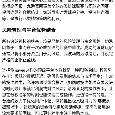
其发球强势或有强大心理素质历史，反追其保住发球局有时能
获得高回报。
九游官网
覆盖全球各类篮球联赛与网球巡回赛，
提供详尽的数据统计，如球员实时发球得分率、投篮热点图
等，是执行此类精细策略的利器。
风险管理与平台优势结合
所有滚球神技的根基，均是严格的风险管理与资金规划。切忌
因急于回本而在一次心跳加速的比赛中重注。成功的滚球玩家
通常只将小部分资金用于高风险、高波动的滚球投注，并设定
严格的止损止盈线。
选择像
jiuyou
这样的顶级平台本身就是一种风险控制。其优势
在于：极低的数据延迟，确保您看到的信息与市场同步；丰富
的投注种类，允许您通过组合投注（如同时投注某项赛果及进
球时间段）来锁定利润或对冲风险；清晰直观的操作界面，让
您在分秒必争的时刻也能快速完成操作。更值得一提的是，平
台始终致力于优化用户体验，例如推出极具吸引力的
零流水
提现
福利，让玩家的资金流动更加灵活便捷，无需为繁琐的
流水要求所困扰，可以更纯粹地专注于策略本身。