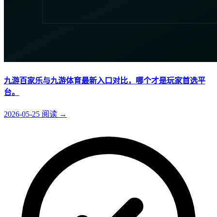
九游百家乐与九游体育最新入口对比，哪个才是玩家首选平
台。
2026-05-25
阅读
→