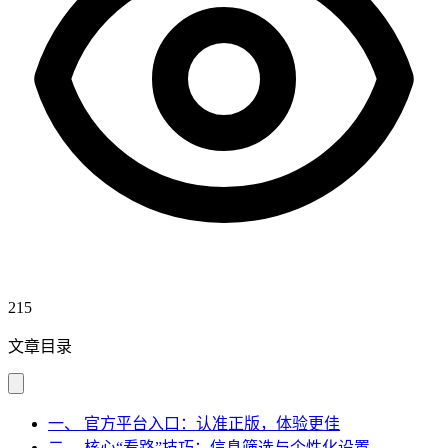
215
文章目录
一、 官方平台入口：认准正版，体验更佳
二、 核心“看路”技巧：信息筛选与个性化设置