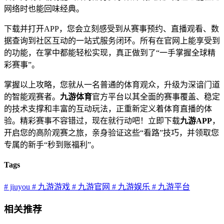
网络时也能回味经典。
下载并打开APP，您会立刻感受到从赛事预约、直播观看、数
据查询到社区互动的一站式服务闭环。所有在官网上能享受到
的功能，在掌中都能轻松实现，真正做到了“一手掌握全球精
彩赛事”。
掌握以上攻略，您就从一名普通的体育观众，升级为深谙门道
的智能观赛者。
九游体育
官方平台以其全面的赛事覆盖、稳定
的技术支撑和丰富的互动玩法，正重新定义着体育直播的体
验。精彩赛事不容错过，现在就行动吧！立即下载
九游APP
，
开启您的高阶观赛之旅，亲身验证这些“看路”技巧，并领取您
专属的新手“秒到账福利”。
Tags
# jiuyou
# 九游游戏
# 九游官网
# 九游娱乐
# 九游平台
相关推荐