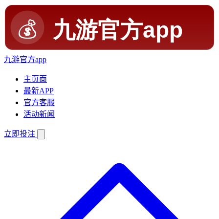
九游官方app
主页面
最新APP
官方客服
活动新闻
立即投注