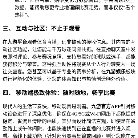
统计、阵容名单、赔率变化等数据窗口。学会阅读这些
数据，能帮助您更专业地理解比赛走势，而非仅仅“看个
热闹”。
三、 互动与社区：不止于观看
在
九游平台
观看体育直播，远非被动的接收信息。其内置的互
动社区功能，让您能与千万球迷同频共振。在直播聊天室中发
表即时评论、参与赛况竞猜、支持您看好的球队或选手，都能
获得积分与荣誉。这种强互动性将观赛从个人行为转变为一场
社交盛宴。您甚至可以基于专业的赛事分析，在
九游娱乐
板块
进行智能化的体验，让您的体育知识与热情创造额外价值。
四、 移动端极致体验：随时随地，畅享比赛
现代人的生活节奏快，移动观赛是刚需。
九游官方APP
针对移
动设备进行了深度优化，确保在4G/5G或Wi-Fi网络下都能提供
稳定、省流且清晰的画质。其界面设计简洁直观，即使是在通
勤路上或午休间隙，也能快速找到正在直播的比赛并进入观
看。离线下载功能（针对部分赛事集锦或回顾）则让您能在无