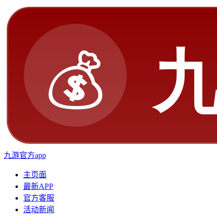
九游官方app
主页面
最新APP
官方客服
活动新闻